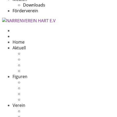
Downloads
Förderverein
Home
Aktuell
Beitragsarchiv
5 Jahre
11 Jahre
10 Jahre Speckfresser
Figuren
Die Sage
Oachwald Hex
Oachwald Zigeuner(in)
Speckfresser
Verein
Kontakt
Narrenheim