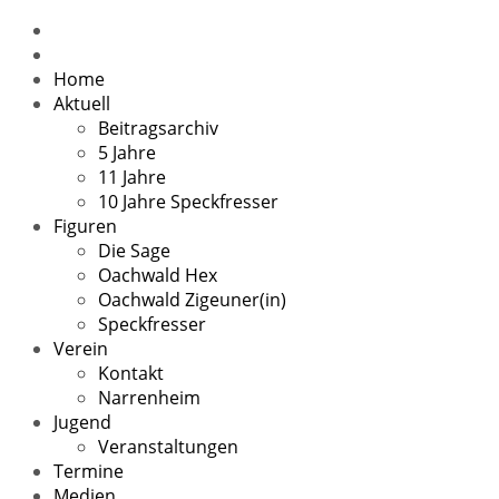
Home
Aktuell
Beitragsarchiv
5 Jahre
11 Jahre
10 Jahre Speckfresser
Figuren
Die Sage
Oachwald Hex
Oachwald Zigeuner(in)
Speckfresser
Verein
Kontakt
Narrenheim
Jugend
Veranstaltungen
Termine
Medien