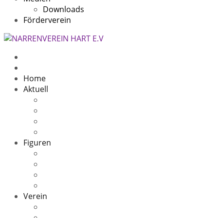
Downloads
Förderverein
Home
Aktuell
Beitragsarchiv
5 Jahre
11 Jahre
10 Jahre Speckfresser
Figuren
Die Sage
Oachwald Hex
Oachwald Zigeuner(in)
Speckfresser
Verein
Kontakt
Narrenheim