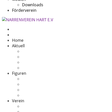
Downloads
Förderverein
Home
Aktuell
Beitragsarchiv
5 Jahre
11 Jahre
10 Jahre Speckfresser
Figuren
Die Sage
Oachwald Hex
Oachwald Zigeuner(in)
Speckfresser
Verein
Kontakt
Narrenheim