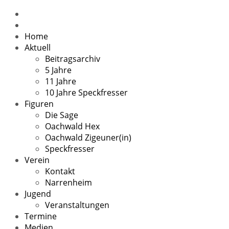
Home
Aktuell
Beitragsarchiv
5 Jahre
11 Jahre
10 Jahre Speckfresser
Figuren
Die Sage
Oachwald Hex
Oachwald Zigeuner(in)
Speckfresser
Verein
Kontakt
Narrenheim
Jugend
Veranstaltungen
Termine
Medien