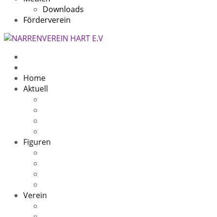
Downloads
Förderverein
Home
Aktuell
Beitragsarchiv
5 Jahre
11 Jahre
10 Jahre Speckfresser
Figuren
Die Sage
Oachwald Hex
Oachwald Zigeuner(in)
Speckfresser
Verein
Kontakt
Narrenheim