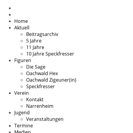
Home
Aktuell
Beitragsarchiv
5 Jahre
11 Jahre
10 Jahre Speckfresser
Figuren
Die Sage
Oachwald Hex
Oachwald Zigeuner(in)
Speckfresser
Verein
Kontakt
Narrenheim
Jugend
Veranstaltungen
Termine
Medien